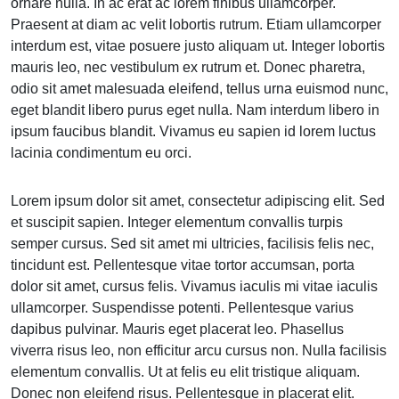
ornare nulla. In ac erat ac lorem finibus ullamcorper.
Praesent at diam ac velit lobortis rutrum. Etiam ullamcorper
interdum est, vitae posuere justo aliquam ut. Integer lobortis
mauris leo, nec vestibulum ex rutrum et. Donec pharetra,
odio sit amet malesuada eleifend, tellus urna euismod nunc,
eget blandit libero purus eget nulla. Nam interdum libero in
ipsum faucibus blandit. Vivamus eu sapien id lorem luctus
lacinia condimentum eu orci.
Lorem ipsum dolor sit amet, consectetur adipiscing elit. Sed
et suscipit sapien. Integer elementum convallis turpis
semper cursus. Sed sit amet mi ultricies, facilisis felis nec,
tincidunt est. Pellentesque vitae tortor accumsan, porta
dolor sit amet, cursus felis. Vivamus iaculis mi vitae iaculis
ullamcorper. Suspendisse potenti. Pellentesque varius
dapibus pulvinar. Mauris eget placerat leo. Phasellus
viverra risus leo, non efficitur arcu cursus non. Nulla facilisis
elementum convallis. Ut at felis eu elit tristique aliquam.
Donec non eleifend risus. Pellentesque in placerat elit.