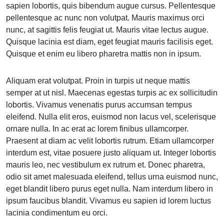
sapien lobortis, quis bibendum augue cursus. Pellentesque
pellentesque ac nunc non volutpat. Mauris maximus orci
nunc, at sagittis felis feugiat ut. Mauris vitae lectus augue.
Quisque lacinia est diam, eget feugiat mauris facilisis eget.
Quisque et enim eu libero pharetra mattis non in ipsum.
Aliquam erat volutpat. Proin in turpis ut neque mattis
semper at ut nisl. Maecenas egestas turpis ac ex sollicitudin
lobortis. Vivamus venenatis purus accumsan tempus
eleifend. Nulla elit eros, euismod non lacus vel, scelerisque
ornare nulla. In ac erat ac lorem finibus ullamcorper.
Praesent at diam ac velit lobortis rutrum. Etiam ullamcorper
interdum est, vitae posuere justo aliquam ut. Integer lobortis
mauris leo, nec vestibulum ex rutrum et. Donec pharetra,
odio sit amet malesuada eleifend, tellus urna euismod nunc,
eget blandit libero purus eget nulla. Nam interdum libero in
ipsum faucibus blandit. Vivamus eu sapien id lorem luctus
lacinia condimentum eu orci.