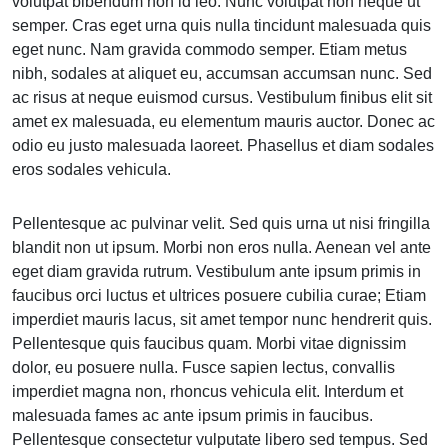
volutpat bibendum non id leo. Nunc volutpat non neque ut
semper. Cras eget urna quis nulla tincidunt malesuada quis
eget nunc. Nam gravida commodo semper. Etiam metus
nibh, sodales at aliquet eu, accumsan accumsan nunc. Sed
ac risus at neque euismod cursus. Vestibulum finibus elit sit
amet ex malesuada, eu elementum mauris auctor. Donec ac
odio eu justo malesuada laoreet. Phasellus et diam sodales
eros sodales vehicula.
Pellentesque ac pulvinar velit. Sed quis urna ut nisi fringilla
blandit non ut ipsum. Morbi non eros nulla. Aenean vel ante
eget diam gravida rutrum. Vestibulum ante ipsum primis in
faucibus orci luctus et ultrices posuere cubilia curae; Etiam
imperdiet mauris lacus, sit amet tempor nunc hendrerit quis.
Pellentesque quis faucibus quam. Morbi vitae dignissim
dolor, eu posuere nulla. Fusce sapien lectus, convallis
imperdiet magna non, rhoncus vehicula elit. Interdum et
malesuada fames ac ante ipsum primis in faucibus.
Pellentesque consectetur vulputate libero sed tempus. Sed