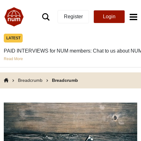
Register
Login
LATEST
PAID INTERVIEWS for NUM members: Chat to us about NUM
Read More
Breadcrumb
Breadcrumb