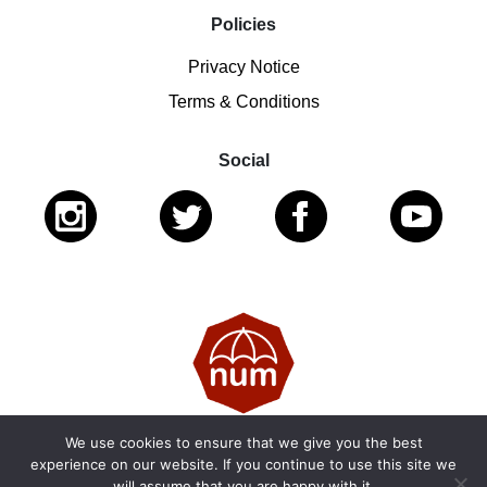
Policies
Privacy Notice
Terms & Conditions
Social
We use cookies to ensure that we give you the best
© 2026 National Ugly Mugs | Reg. Charity No.: 1122461 |
experience on our website. If you continue to use this site we
will assume that you are happy with it.