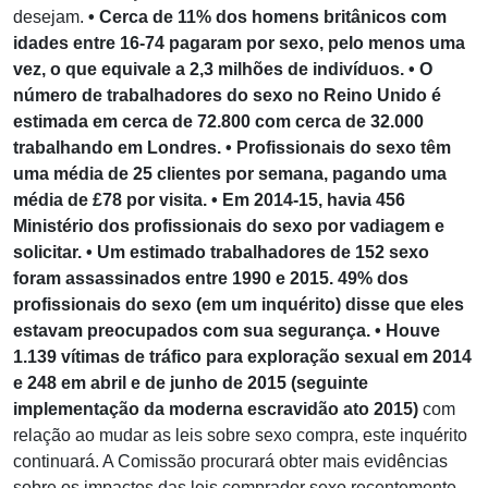
desejam.
• Cerca de 11% dos homens britânicos com
idades entre 16-74 pagaram por sexo, pelo menos uma
vez, o que equivale a 2,3 milhões de indivíduos. • O
número de trabalhadores do sexo no Reino Unido é
estimada em cerca de 72.800 com cerca de 32.000
trabalhando em Londres. • Profissionais do sexo têm
uma média de 25 clientes por semana, pagando uma
média de £78 por visita. • Em 2014-15, havia 456
Ministério dos profissionais do sexo por vadiagem e
solicitar. • Um estimado trabalhadores de 152 sexo
foram assassinados entre 1990 e 2015. 49% dos
profissionais do sexo (em um inquérito) disse que eles
estavam preocupados com sua segurança. • Houve
1.139 vítimas de tráfico para exploração sexual em 2014
e 248 em abril e de junho de 2015 (seguinte
implementação da moderna escravidão ato 2015)
com
relação ao mudar as leis sobre sexo compra, este inquérito
continuará. A Comissão procurará obter mais evidências
sobre os impactos das leis comprador sexo recentemente