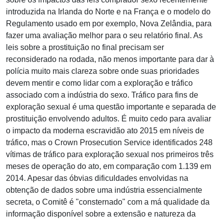
introduzida na Irlanda do Norte e na França e o modelo do
Regulamento usado em por exemplo, Nova Zelândia, para
fazer uma avaliação melhor para o seu relatório final. As
leis sobre a prostituição no final precisam ser
reconsiderado na rodada, não menos importante para dar à
polícia muito mais clareza sobre onde suas prioridades
devem mentir e como lidar com a exploração e tráfico
associado com a indústria do sexo. Tráfico para fins de
exploração sexual é uma questão importante e separada de
prostituição envolvendo adultos. É muito cedo para avaliar
o impacto da moderna escravidão ato 2015 em níveis de
tráfico, mas o Crown Prosecution Service identificados 248
vítimas de tráfico para exploração sexual nos primeiros três
meses de operação do ato, em comparação com 1.139 em
2014. Apesar das óbvias dificuldades envolvidas na
obtenção de dados sobre uma indústria essencialmente
secreta, o Comitê é "consternado" com a má qualidade da
informação disponível sobre a extensão e natureza da