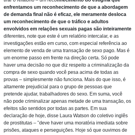
enfrentamos um reconhecimento de que a abordagem
de demanda final não é eficaz, ele meramente desloca
um reconhecimento de que o tráfico e adultos
envolvidos em relações sexuais pagas são inteiramente
diferentes, note que este é um relatório intercalar, e as
investigações estão em curso, com especial referência ao
elemento de venda de uma transação de sexo pago. Mas é
um enorme passo em frente na direção certa. Só pode
haver uma decisão no que diz respeito a criminalização da
compra de sexo quando você pesa acima de todas as
provas – simplesmente não funciona. Mais do que isso, é
altamente prejudicial para o grupo de pessoas que
pretende ajudar, trabalhadores do sexo. Em suma, você
não pode criminalizar apenas metade de uma transação, os
efeitos são sentidos por todas as partes. Em sua
declaração de hoje, disse Laura Watson do coletivo inglês
de prostitutas – "deve haver uma moratória imediata sobre
prisões, ataques e perseguições. Hoje só que ouvimos de