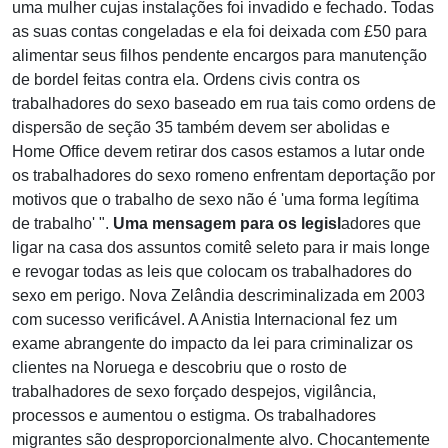
uma mulher cujas instalações foi invadido e fechado. Todas
as suas contas congeladas e ela foi deixada com £50 para
alimentar seus filhos pendente encargos para manutenção
de bordel feitas contra ela. Ordens civis contra os
trabalhadores do sexo baseado em rua tais como ordens de
dispersão de seção 35 também devem ser abolidas e
Home Office devem retirar dos casos estamos a lutar onde
os trabalhadores do sexo romeno enfrentam deportação por
motivos que o trabalho de sexo não é 'uma forma legítima
de trabalho' ".
Uma mensagem para os legisl
adores que
ligar na casa dos assuntos comitê seleto para ir mais longe
e revogar todas as leis que colocam os trabalhadores do
sexo em perigo. Nova Zelândia descriminalizada em 2003
com sucesso verificável. A Anistia Internacional fez um
exame abrangente do impacto da lei para criminalizar os
clientes na Noruega e descobriu que o rosto de
trabalhadores de sexo forçado despejos, vigilância,
processos e aumentou o estigma. Os trabalhadores
migrantes são desproporcionalmente alvo. Chocantemente