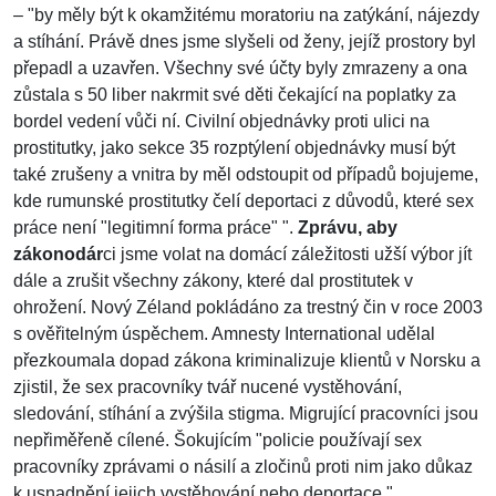
– "by měly být k okamžitému moratoriu na zatýkání, nájezdy
a stíhání. Právě dnes jsme slyšeli od ženy, jejíž prostory byl
přepadl a uzavřen. Všechny své účty byly zmrazeny a ona
zůstala s 50 liber nakrmit své děti čekající na poplatky za
bordel vedení vůči ní. Civilní objednávky proti ulici na
prostitutky, jako sekce 35 rozptýlení objednávky musí být
také zrušeny a vnitra by měl odstoupit od případů bojujeme,
kde rumunské prostitutky čelí deportaci z důvodů, které sex
práce není "legitimní forma práce" ".
Zprávu, aby
zákonodár
ci jsme volat na domácí záležitosti užší výbor jít
dále a zrušit všechny zákony, které dal prostitutek v
ohrožení. Nový Zéland pokládáno za trestný čin v roce 2003
s ověřitelným úspěchem. Amnesty International udělal
přezkoumala dopad zákona kriminalizuje klientů v Norsku a
zjistil, že sex pracovníky tvář nucené vystěhování,
sledování, stíhání a zvýšila stigma. Migrující pracovníci jsou
nepřiměřeně cílené. Šokujícím "policie používají sex
pracovníky zprávami o násilí a zločinů proti nim jako důkaz
k usnadnění jejich vystěhování nebo deportace."