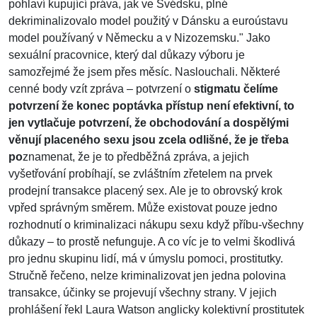
pohlaví kupující práva, jak ve Švédsku, plné
dekriminalizovalo model použitý v Dánsku a euroústavu
model používaný v Německu a v Nizozemsku." Jako
sexuální pracovnice, který dal důkazy výboru je
samozřejmé že jsem přes měsíc. Naslouchali. Některé
cenné body vzít zpráva – potvrzení o
stigmatu čelíme
potvrzení že konec poptávka přístup není efektivní, to
jen vytlačuje potvrzení, že obchodování a dospělými
věnují placeného sexu jsou zcela odlišné, že je třeba
po
znamenat, že je to předběžná zpráva, a jejich
vyšetřování probíhají, se zvláštním zřetelem na prvek
prodejní transakce placený sex. Ale je to obrovský krok
vpřed správným směrem. Může existovat pouze jedno
rozhodnutí o kriminalizaci nákupu sexu když příbu-všechny
důkazy – to prostě nefunguje. A co víc je to velmi škodlivá
pro jednu skupinu lidí, má v úmyslu pomoci, prostitutky.
Stručně řečeno, nelze kriminalizovat jen jedna polovina
transakce, účinky se projevují všechny strany. V jejich
prohlášení řekl Laura Watson anglicky kolektivní prostitutek