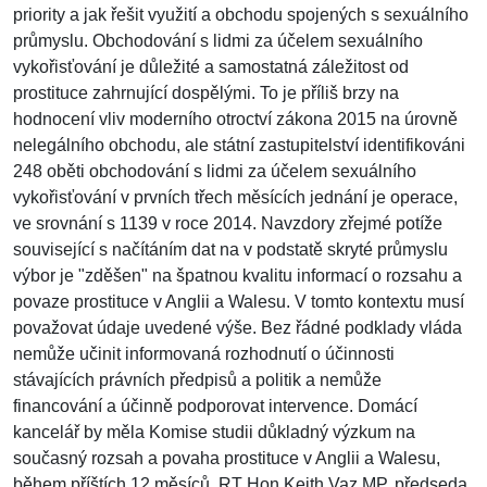
priority a jak řešit využití a obchodu spojených s sexuálního
průmyslu. Obchodování s lidmi za účelem sexuálního
vykořisťování je důležité a samostatná záležitost od
prostituce zahrnující dospělými. To je příliš brzy na
hodnocení vliv moderního otroctví zákona 2015 na úrovně
nelegálního obchodu, ale státní zastupitelství identifikováni
248 oběti obchodování s lidmi za účelem sexuálního
vykořisťování v prvních třech měsících jednání je operace,
ve srovnání s 1139 v roce 2014. Navzdory zřejmé potíže
související s načítáním dat na v podstatě skryté průmyslu
výbor je "zděšen" na špatnou kvalitu informací o rozsahu a
povaze prostituce v Anglii a Walesu. V tomto kontextu musí
považovat údaje uvedené výše. Bez řádné podklady vláda
nemůže učinit informovaná rozhodnutí o účinnosti
stávajících právních předpisů a politik a nemůže
financování a účinně podporovat intervence. Domácí
kancelář by měla Komise studii důkladný výzkum na
současný rozsah a povaha prostituce v Anglii a Walesu,
během příštích 12 měsíců. RT Hon Keith Vaz MP, předseda