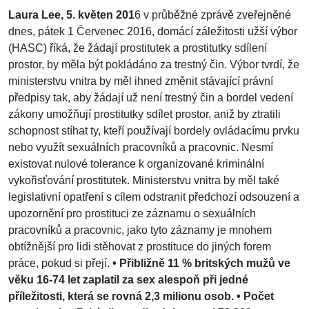
Laura Lee, 5. květen 201
6 v průběžné zprávě zveřejněné
dnes, pátek 1 Červenec 2016, domácí záležitosti užší výbor
(HASC) říká, že žádají prostitutek a prostitutky sdílení
prostor, by měla být pokládáno za trestný čin. Výbor tvrdí, že
ministerstvu vnitra by měl ihned změnit stávající právní
předpisy tak, aby žádají už není trestný čin a bordel vedení
zákony umožňují prostitutky sdílet prostor, aniž by ztratili
schopnost stíhat ty, kteří používají bordely ovládacímu prvku
nebo využít sexuálních pracovníků a pracovnic. Nesmí
existovat nulové tolerance k organizované kriminální
vykořisťování prostitutek. Ministerstvu vnitra by měl také
legislativní opatření s cílem odstranit předchozí odsouzení a
upozornění pro prostituci ze záznamu o sexuálních
pracovníků a pracovnic, jako tyto záznamy je mnohem
obtížnější pro lidi stěhovat z prostituce do jiných forem
práce, pokud si přejí.
• Přibližně 11 % britských mužů ve
věku 16-74 let zaplatil za sex alespoň při jedné
příležitosti, která se rovná 2,3 milionu osob. • Počet