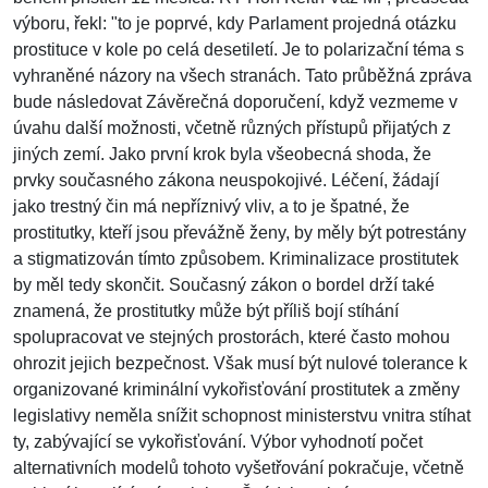
výboru, řekl: "to je poprvé, kdy Parlament projedná otázku
prostituce v kole po celá desetiletí. Je to polarizační téma s
vyhraněné názory na všech stranách. Tato průběžná zpráva
bude následovat Závěrečná doporučení, když vezmeme v
úvahu další možnosti, včetně různých přístupů přijatých z
jiných zemí. Jako první krok byla všeobecná shoda, že
prvky současného zákona neuspokojivé. Léčení, žádají
jako trestný čin má nepříznivý vliv, a to je špatné, že
prostitutky, kteří jsou převážně ženy, by měly být potrestány
a stigmatizován tímto způsobem. Kriminalizace prostitutek
by měl tedy skončit. Současný zákon o bordel drží také
znamená, že prostitutky může být příliš bojí stíhání
spolupracovat ve stejných prostorách, které často mohou
ohrozit jejich bezpečnost. Však musí být nulové tolerance k
organizované kriminální vykořisťování prostitutek a změny
legislativy neměla snížit schopnost ministerstvu vnitra stíhat
ty, zabývající se vykořisťování. Výbor vyhodnotí počet
alternativních modelů tohoto vyšetřování pokračuje, včetně