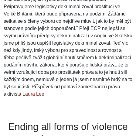
Pøipravujeme legislativy dekriminalizoval prostituci ve
Velké Británii, která bude připravena na podzim. Žádáme
setkat se s členy výboru co nejdříve mluvit, jak to by měl být
stanoven podle jejich doporučení." Přeji ECP nejlepší se
svými právními předpisy dekriminalizaci v Anglii, ve Skotsku
jsme příliš jsou uspíšit legislativy dekriminalizoval. Teď víc
než kdy jindy, irský výboru pro spravedlnost a rovnost a
třeba pečlivě zvážit globální hnutí směrem k dekriminalizaci
podáním návrhu zákona, který porušuje lidská práva. Je to
velmi vzrušující doba pro prostitutek práva a to je hnutí sílí
každým dnem, nemluvě o jeden já jsem nesmírně hrdý na to
být součástí. Příspěvek od pohlaví zaměstnanců práva
aktivis
ta Laura Lee
Ending
all forms of
violence