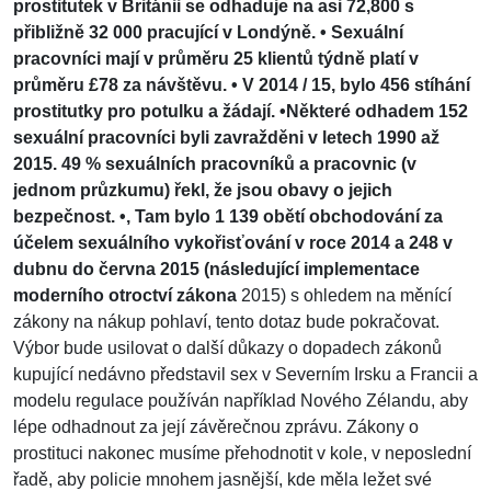
prostitutek v Británii se odhaduje na asi 72,800 s
přibližně 32 000 pracující v Londýně. • Sexuální
pracovníci mají v průměru 25 klientů týdně platí v
průměru £78 za návštěvu. • V 2014 / 15, bylo 456 stíhání
prostitutky pro potulku a žádají. •Některé odhadem 152
sexuální pracovníci byli zavražděni v letech 1990 až
2015. 49 % sexuálních pracovníků a pracovnic (v
jednom průzkumu) řekl, že jsou obavy o jejich
bezpečnost. •, Tam bylo 1 139 obětí obchodování za
účelem sexuálního vykořisťování v roce 2014 a 248 v
dubnu do června 2015 (následující implementace
moderního otroctví zákona
2015) s ohledem na měnící
zákony na nákup pohlaví, tento dotaz bude pokračovat.
Výbor bude usilovat o další důkazy o dopadech zákonů
kupující nedávno představil sex v Severním Irsku a Francii a
modelu regulace používán například Nového Zélandu, aby
lépe odhadnout za její závěrečnou zprávu. Zákony o
prostituci nakonec musíme přehodnotit v kole, v neposlední
řadě, aby policie mnohem jasnější, kde měla ležet své