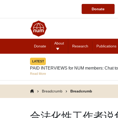
Donate
About
Donate
Research
Publications
LATEST
PAID INTERVIEWS for NUM members: Chat to
Read More
Breadcrumb
Breadcrumb
合法化性工作者说