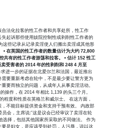
） 说应该合法化拉客的性工作者和共享处所，性工作
丢失起诉那些使用妓院控制性或剥削性工作者的
作为这些记录从记录卖淫使人们搬出卖淫成其他形
。 • 在英国的性工作者的数量估计为大约 72,800
 的检控共有的性工作者游荡和拉客。 • 估计 152 性工
卖受害者的 2014 年的性剥削和 248 4 月至
将寻求进一步的证据在北爱尔兰和法国，最近推出
终需要重新考虑在轮中，不是最少要让警方更为
个重要而独立的问题，从成年人从事卖淫活动。
，在 2014 年相比 1,139 的头三个月。
的程度和性质在英格兰和威尔士。 在这方面，
策，不能目标提供资金和支持干预有效。 内政部
P，委员会，主席说:"这是议会已经审议了卖淫在轮
他选择，包括其他国家所采取的不同做法。 作为
主要是妇女，是应该受到处罚，人污辱，说以这