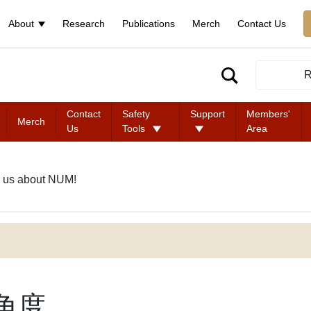
About
Research
Publications
Merch
Contact Us
R
Contact
Safety
Support
Members'
Merch
Us
Tools
Area
 us about NUM!
角度