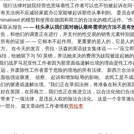
。 现行法律对妓院经营也意味着性工作者可以也不怕被起诉在同
有关法例不应减轻家庭办公室能够起诉那些从事剥削。 委员会
riminalised 的模型和使用在德国和荷兰的合法化的模式运作
采取从报告
— — 柱头承认我们面对确认最终需求的方法不是有
告，和他们的调查正在进行，并支付的性交易的销售元素特别提
有的证据 — — 它根本不起作用。 更重要的是人的，它是人
。 在今天的发言，劳拉 · 沃森的英语妓女集体说 — —"应立
结，给她留下与 50 英镑，养活她未决的费用为妓院被提起她
出我们战罗马尼亚性工作者因为那里面临递解出境的理由是性工作的
，并废除性工作者置于危险的境地的所有法律。 新西兰合法化在 
面临强迫驱逐、 侦察、 起诉和增加耻辱的影响。 农民工是不成
们的驱逐或递解出境。"我们正在草拟法例，将准备在秋天的英
 最好在英国，在苏格兰，我们也正在推进立法，以合法化他们合
带来了一项法律，是违反人权的做法合法化。 这是一个非常激
一部分。 篇文章由性工作者维权
劳拉李