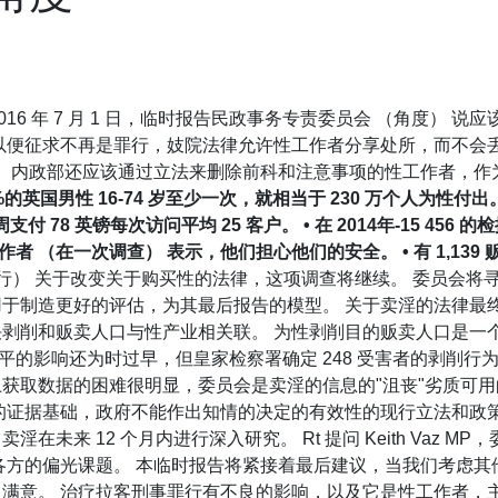
 2016 年 7 月 1 日，临时报告民政事务专责委员会 （角度
以便征求不再是罪行，妓院法律允许性工作者分享处所，而不会
。 内政部还应该通过立法来删除前科和注意事项的性工作者，
11%的英国男性 16-74 岁至少一次，就相当于 230 万个人为性付出
支付 78 英镑每次访问平均 25 客户。 • 在 2014年-15 456
性工作者 （在一次调查） 表示，他们担心他们的安全。 • 有 1,139 贩
执行） 关于改变关于购买性的法律，这项调查将继续。 委员会
于制造更好的评估，为其最后报告的模型。 关于卖淫的法律最
剥削和贩卖人口与性产业相关联。 为性剥削目的贩卖人口是一
平的影响还为时过早，但皇家检察署确定 248 受害者的剥削行为的操作
获取数据的困难很明显，委员会是卖淫的信息的"沮丧"劣质可用
的证据基础，政府不能作出知情的决定的有效性的现行立法和政
未来 12 个月内进行深入研究。 Rt 提问 Keith Vaz M
各方的偏光课题。 本临时报告将紧接着最后建议，当我们考虑其
满意。 治疗拉客刑事罪行有不良的影响，以及它是性工作者，