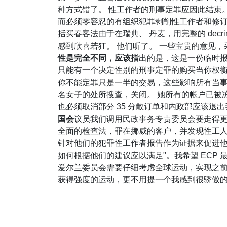
种方式错了。 性工作者的刑事定罪应因此结束
而必须零容忍的有组织犯罪剥削性工作者和修订
括买春客法由于在瑞典、 丹麦，用完整的 dec
感到欣喜若狂。 他们听了。 一些宝贵的意见，
性是完全不同，应该指
出的是，这是一份临时报
只能有一个决定性别的刑事定罪的购买当你权衡所
你不能定罪只是一半的交易，这些影响所有当事方
名女子的处所搜查，关闭。 她所有的帐户已被冻
也必须取消部分 35 分散订单和内政部应该退
国会
议员我们调用民政事务专责委员会要走得更远
全面的检查法，罪在挪威的客户，并发现性工人
针对他们的犯罪性工作者报告作为证据来促进他
如何根据他们的建议应以满足"。我希望 ECP
爱尔兰委员会需要仔细考虑全球运动，实现之前
获得强度的运动，更不用提一个我感到很骄傲的