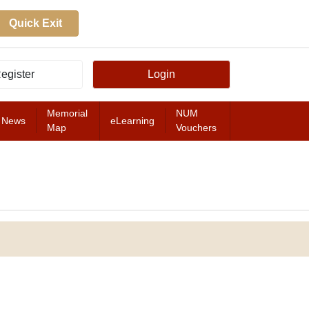
Quick Exit
egister
Login
Memorial
NUM
News
eLearning
Map
Vouchers
FEATURED