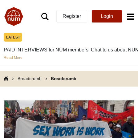
Register
Login
LATEST
PAID INTERVIEWS for NUM members: Chat to us about NUM
Read More
Breadcrumb
Breadcrumb