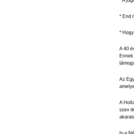
* A jo
* End 
* Hogy 
A 40 é
Ennek 
támoga
Az Egy
amelye
A Holl
szex d
akarat
Is-a N