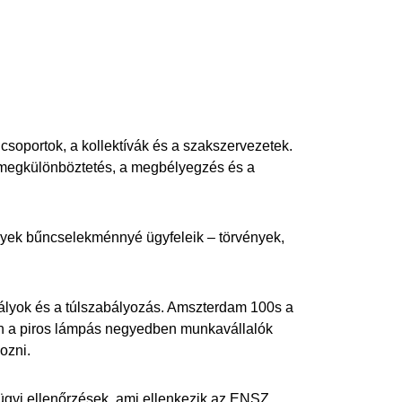
csoportok, a kollektívák és a szakszervezetek.
megkülönböztetés, a megbélyegzés és a
nyek bűncselekménnyé ügyfeleik – törvények,
lyok és a túlszabályozás. Amszterdam 100s a
ban a piros lámpás negyedben munkavállalók
ozni.
ügyi ellenőrzések, ami ellenkezik az ENSZ