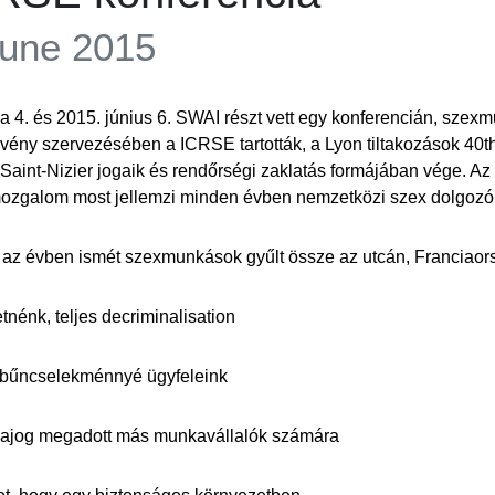
June 2015
 a 4. és 2015. június 6. SWAI részt vett egy konferencián, szex
vény szervezésében a ICRSE tartották, a Lyon tiltakozások 40th é
 Saint-Nizier jogaik és rendőrségi zaklatás formájában vége. A
ozgalom most jellemzi minden évben nemzetközi szex dolgozók
az évben ismét szexmunkások gyűlt össze az utcán, Franciaors
tnénk, teljes decriminalisation
bűncselekménnyé ügyfeleink
ajog megadott más munkavállalók számára