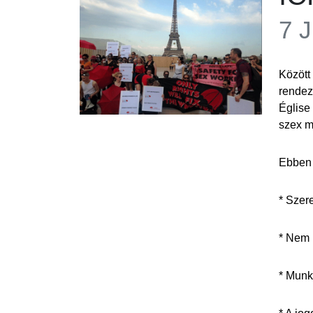
7 
Között
rendez
Église
szex m
Ebben 
* Szere
* Nem 
* Munk