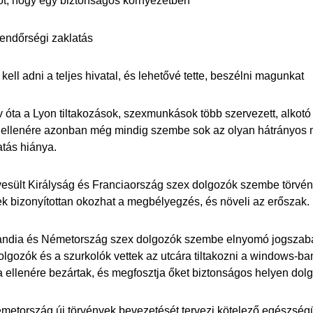
got, hogy egy biztonságos környezetben
rendőrségi zaklatás
kell adni a teljes hivatal, és lehetővé tette, beszélni magunkat
v óta a Lyon tiltakozások, szexmunkások több szervezett, alkotó 
ellenére azonban még mindig szembe sok az olyan hátrányos 
tás hiánya.
esült Királyság és Franciaország szex dolgozók szembe törvé
k bizonyítottan okozhat a megbélyegzés, és növeli az erőszak.
andia és Németország szex dolgozók szembe elnyomó jogszabá
olgozók és a szurkolók vettek az utcára tiltakozni a windows-
a ellenére bezártak, és megfosztja őket biztonságos helyen dolg
émetország új törvények bevezetését tervezi kötelező egészség