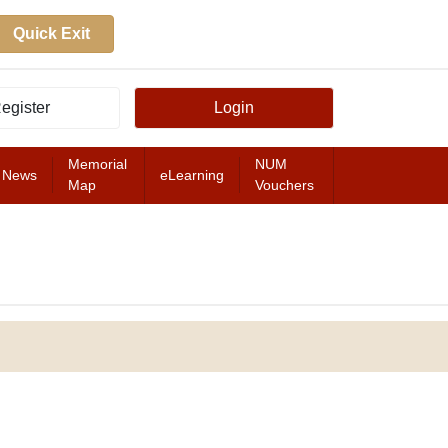
Quick Exit
egister
Login
Memorial
NUM
News
eLearning
Map
Vouchers
FEATURED