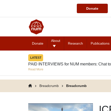
Donate
About
Donate
Research
Publications
LATEST
PAID INTERVIEWS for NUM members: Chat to
Read More
Breadcrumb
Breadcrumb
IC