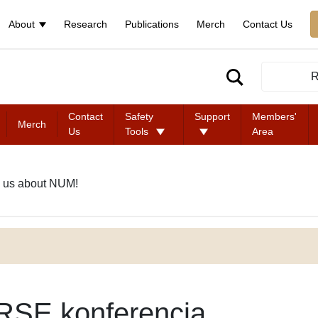
About
Research
Publications
Merch
Contact Us
R
Contact
Safety
Support
Members'
Merch
Us
Tools
Area
 us about NUM!
RSE konferencia