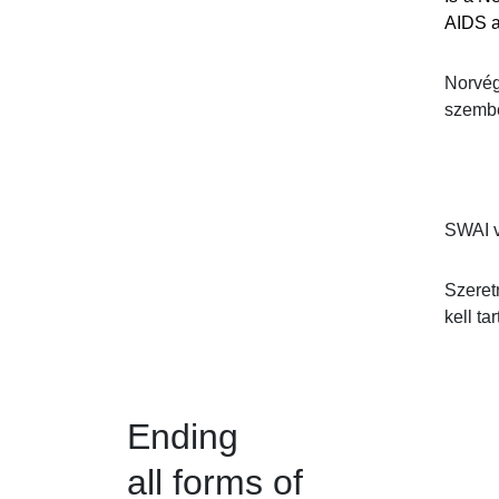
AIDS a
Norvég
szembe
SWAI v
Szeret
kell tar
Ending
all forms of