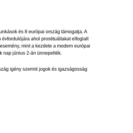
munkások és 8 európai ország támogatja. A
vfordulójára ahol prostituáltakat elfoglalt
z esemény, mint a kezdete a modern európai
 nap június 2-án ünnepelték.
zág igény szerinti jogok és igazságosság