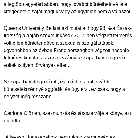
a legtöbb egyetért abban, hogy további büntethetővé tétel
kiterjedhet a saját maguk vagy az ügyfelek nem a válaszol.
Queens University Belfast azt mutatta, hogy 98 %-a Észak-
Írország alapján szexmunkások 2014-ben végzett felmérés
volt ellen büntetendővé a szexuális szolgáltatások,
ugyanebben az évben Franciaországban végzett hasonló
felmérés kimutatta azonos számú szexiparban dolgozók
voltak is ilyen törvények ellen.
Szexiparban dolgozók itt, és máshol ahol további
bűncselekménnyé aggódik, és úgy érzi, ez csak, hogy a
helyzet még rosszabb.
Catriona O'Brien, szexmunkás és társszerzője a könyv, azt
mondta:
"A javasolt jogszabályok nem tükrözik a valóság az