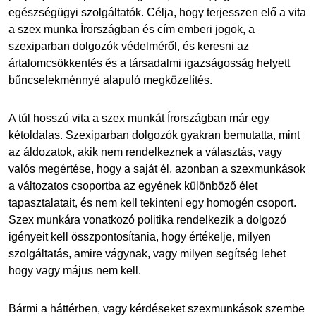
egészségügyi szolgáltatók. Célja, hogy terjesszen elő a vita
a szex munka Írországban és cím emberi jogok, a
szexiparban dolgozók védelméről, és keresni az
ártalomcsökkentés és a társadalmi igazságosság helyett
bűncselekménnyé alapuló megközelítés.
A túl hosszú vita a szex munkát Írországban már egy
kétoldalas. Szexiparban dolgozók gyakran bemutatta, mint
az áldozatok, akik nem rendelkeznek a választás, vagy
valós megértése, hogy a saját él, azonban a szexmunkások
a változatos csoportba az egyének különböző élet
tapasztalatait, és nem kell tekinteni egy homogén csoport.
Szex munkára vonatkozó politika rendelkezik a dolgozó
igényeit kell összpontosítania, hogy értékelje, milyen
szolgáltatás, amire vágynak, vagy milyen segítség lehet
hogy vagy május nem kell.
Bármi a háttérben, vagy kérdéseket szexmunkások szembe