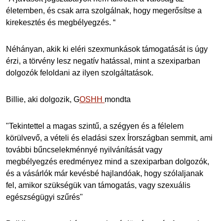
életemben, és csak arra szolgálnak, hogy megerősítse a
kirekesztés és megbélyegzés. “
Néhányan, akik ki eléri szexmunkások támogatását is úgy
érzi, a törvény lesz negatív hatással, mint a szexiparban
dolgozók feloldani az ilyen szolgáltatások.
Billie, aki dolgozik, G
OSHH
mondta
"Tekintettel a magas szintű, a szégyen és a félelem
körülvevő, a vételi és eladási szex Írországban semmit, ami
további bűncselekménnyé nyilvánítását vagy
megbélyegzés eredményez mind a szexiparban dolgozók,
és a vásárlók már kevésbé hajlandóak, hogy szólaljanak
fel, amikor szükségük van támogatás, vagy szexuális
egészségügyi szűrés"