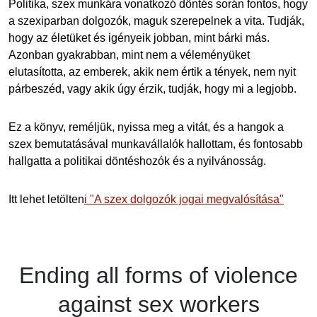
Politika, szex munkára vonatkozó döntés során fontos, hogy
a szexiparban dolgozók, maguk szerepelnek a vita. Tudják,
hogy az életüket és igényeik jobban, mint bárki más.
Azonban gyakrabban, mint nem a véleményüket
elutasította, az emberek, akik nem értik a tények, nem nyit
párbeszéd, vagy akik úgy érzik, tudják, hogy mi a legjobb.
Ez a könyv, reméljük, nyissa meg a vitát, és a hangok a
szex bemutatásával munkavállalók hallottam, és fontosabb
hallgatta a politikai döntéshozók és a nyilvánosság.
Itt lehet letölten
i "A szex dolgozók jogai megvalósítása"
Ending
all forms of
violence
against
sex workers