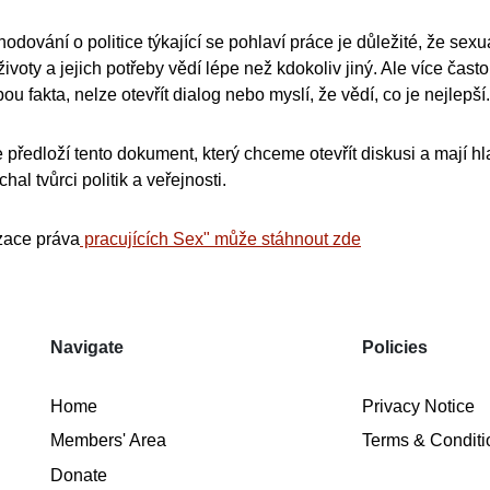
hodování o politice týkající se pohlaví práce je důležité, že sex
životy a jejich potřeby vědí lépe než kdokoliv jiný. Ale více často
u fakta, nelze otevřít dialog nebo myslí, že vědí, co je nejlepší.
e předloží tento dokument, který chceme otevřít diskusi a mají h
hal tvůrci politik a veřejnosti.
zace práva
pracujících Sex" může stáhnout zde
Navigate
Policies
Home
Privacy Notice
Members' Area
Terms & Conditi
Donate