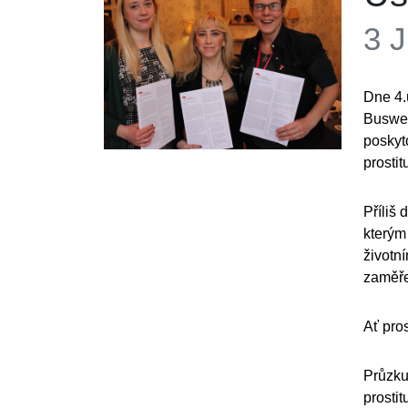
3 
Dne 4.
Buswel
poskyt
prostit
Příliš
kterým
životn
zaměře
Ať pro
Průzku
prosti