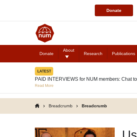
Donate
About
Donate
Research
Publications
LATEST
PAID INTERVIEWS for NUM members: Chat to
Read More
Breadcrumb
Breadcrumb
Us