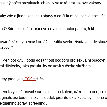
stejný počet prostitutek, objevily se také proti takové zákony.
utky zde a jinde, kde jsou obavy o další kriminalizací a pocit, že 
a O'Brien, sexuální pracovnice a spoluautor papíru, řekl:
ované zákony nemusí odrážet realitu svého života a bude slouži
izace. “
í, kteří poskytují bodů dosáhnout podporu pro sexuální pracovník
ní důsledky, jako prostitutky odstavit s těmito službami.
 který pracuje s
GOSH
H řekl
dem k vysoké úrovni studu a strachu kolem, nákup a prodej sexu v
tigmatizaci bude mít za následek prostitutek a kupci byli méně o
exuálního zdraví screeningu"