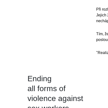
Při roz
Jejich 
nechápo
Tím, ž
poslouc
"Reali
Ending
all forms of
violence against