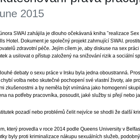
June 2015
února SWAI zahájila je dlouho očekávaná kniha "realizace Sex p
ls Hotel. Dokument je společný projekt zahrnující SWAI. prostit
ovatelů zdravotní péče. Jejím cílem je, aby diskuse na sex práci
utek a usilovat o přístup založený na snižování rizik a sociální s
 dlouhé debaty o sexu práce v Irsku byla jedna oboustranná. Pros
 chybí volba nebo skutečné pochopení své vlastní životy, ale pr
ími zkušenostmi a by neměla být vnímána jako homogenní skupinu
na na potřeby pracovníka, posoudit, jaké služby si přejí nebo
stitutek pozadí nebo problémů čelit nejvíce se shodli že další k
m, který provedla v roce 2014 podle Queens University v Belfa
tutky byly proti kriminalizace nákupu sexuálních služeb, podob