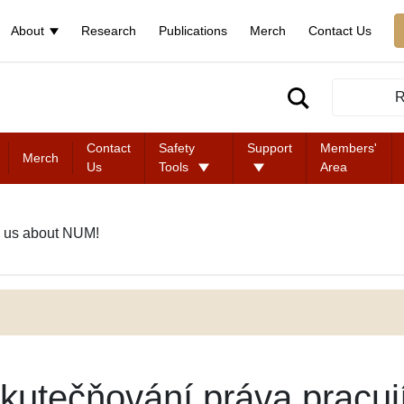
About
Research
Publications
Merch
Contact Us
R
Contact
Safety
Support
Members'
Merch
Us
Tools
Area
 us about NUM!
kutečňování práva pracuj