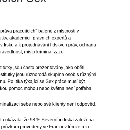
ráva pracujících" balené z místnosti v
utky, akademici, právních expertů a
 v Irsku a k projednávání lidských práv, ochrana
pravedlnost, místo kriminalizace.
titutky jsou často prezentovány jako oběti,
ostitutky jsou různorodá skupina osob s různými
. Politika týkající se Sex práce musí být
 jakou pomoc mohou nebo května není potřeba.
riminalizaci sebe nebo své klienty není odpověď.
stu ukázala, že 98 % Severního Irska založena
ný průzkum provedený ve Francii v témže roce