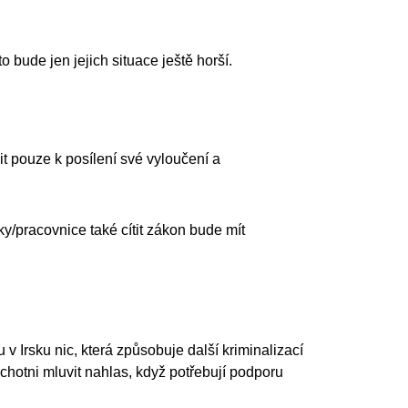
to bude jen jejich situace ještě horší.
t pouze k posílení své vyloučení a
y/pracovnice také cítit zákon bude mít
 Irsku nic, která způsobuje další kriminalizací
chotni mluvit nahlas, když potřebují podporu