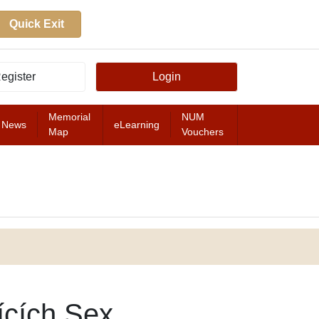
Quick Exit
egister
Login
Memorial
NUM
News
eLearning
Map
Vouchers
FEATURED
ících Sex