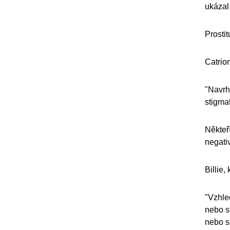
ukázal 
Prostit
Catrion
"Navrh
stigmat
Někteř
negativ
Billie,
"Vzhle
nebo s
nebo s