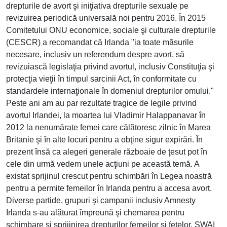
drepturile de avort şi iniţiativa drepturile sexuale pe
revizuirea periodică universală noi pentru 2016. În 2015
Comitetului ONU economice, sociale şi culturale drepturile
(CESCR) a recomandat că Irlanda "ia toate măsurile
necesare, inclusiv un referendum despre avort, să
revizuiască legislaţia privind avortul, inclusiv Constituţia şi
protecţia vieţii în timpul sarcinii Act, în conformitate cu
standardele internaţionale în domeniul drepturilor omului."
Peste ani am au par rezultate tragice de legile privind
avortul Irlandei, la moartea lui Vladimir Halappanavar în
2012 la nenumărate femei care călătoresc zilnic în Marea
Britanie şi în alte locuri pentru a obţine sigur expirări. În
prezent însă ca alegeri generale războaie de ţesut pot în
cele din urmă vedem unele acţiuni pe această temă. A
existat sprijinul crescut pentru schimbări în Legea noastră
pentru a permite femeilor în Irlanda pentru a accesa avort.
Diverse partide, grupuri şi campanii inclusiv Amnesty
Irlanda s-au alăturat împreună şi chemarea pentru
schimbare şi sprijinirea drepturilor femeilor şi fetelor. SWAI