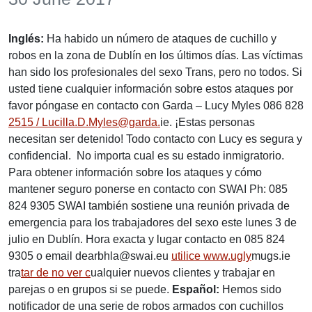
Inglés:
Ha habido un número de ataques de cuchillo y
robos en la zona de Dublín en los últimos días. Las víctimas
han sido los profesionales del sexo Trans, pero no todos. Si
usted tiene cualquier información sobre estos ataques por
favor póngase en contacto con Garda – Lucy Myles 086 828
2515 / Lucilla.D.Myles@garda.
ie. ¡Estas personas
necesitan ser detenido! Todo contacto con Lucy es segura y
confidencial. No importa cual es su estado inmigratorio.
Para obtener información sobre los ataques y cómo
mantener seguro ponerse en contacto con SWAI Ph: 085
824 9305 SWAI también sostiene una reunión privada de
emergencia para los trabajadores del sexo este lunes 3 de
julio en Dublín. Hora exacta y lugar contacto en 085 824
9305 o email dearbhla@swai.eu
utilice www.ugly
mugs.ie
tra
tar de no ver c
ualquier nuevos clientes y trabajar en
parejas o en grupos si se puede.
Español:
Hemos sido
notificador de una serie de robos armados con cuchillos