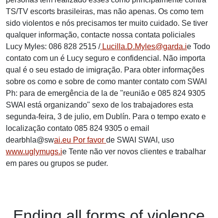
TS/TV escorts brasileiras, mas não apenas. Os como tem
sido violentos e nós precisamos ter muito cuidado. Se tiver
qualquer informação, contacte nossa contata policiales
Lucy Myles: 086 828 2515 /
Lucilla.D.Myles@garda.i
e Todo
contato com un é Lucy seguro e confidencial. Não importa
qual é o seu estado de imigração. Para obter informações
sobre os como e sobre de como manter contato com SWAI
Ph: para de emergência de la de "reunião e 085 824 9305
SWAI está organizando" sexo de los trabajadores esta
segunda-feira, 3 de julio, em Dublín. Para o tempo exato e
localização contato 085 824 9305 o email
dearbhla@sw
ai.eu Por favor
de SWAI SWAI, uso
www.uglymugs.i
e Tente não ver novos clientes e trabalhar
em pares ou grupos se puder.
Ending
all forms of
violence