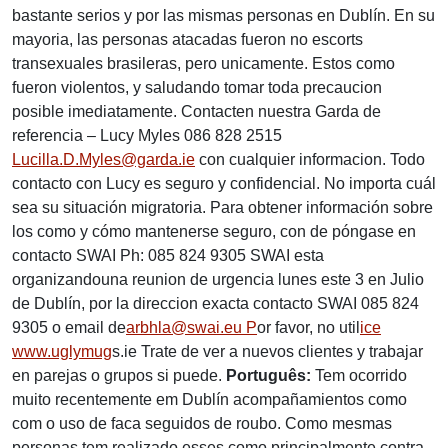
bastante serios y por las mismas personas en Dublín. En su
mayoria, las personas atacadas fueron no escorts
transexuales brasileras, pero unicamente. Estos como
fueron violentos, y saludando tomar toda precaucion
posible imediatamente. Contacten nuestra Garda de
referencia – Lucy Myles 086 828 2515
Lucilla.D.Myles@garda.ie
con cualquier informacion. Todo
contacto con Lucy es seguro y confidencial. No importa cuál
sea su situación migratoria. Para obtener información sobre
los como y cómo mantenerse seguro, con de póngase en
contacto SWAI Ph: 085 824 9305 SWAI esta
organizandouna reunion de urgencia lunes este 3 en Julio
de Dublín, por la direccion exacta contacto SWAI 085 824
9305 o email de
arbhla@swai.eu P
or favor, no util
ice
www.uglymug
s
.ie Trate de ver a nuevos clientes y trabajar
en parejas o grupos si puede.
Português:
Tem ocorrido
muito recentemente em Dublín acompañamientos como
com o uso de faca seguidos de roubo. Como mesmas
personas tem realizado esses como principalmente contra