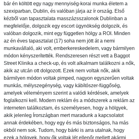
bár én költött egy nagy mennyiség-korai munka életem a
szexiparban, Dublin, és valóban járja az ír ország. Első
kézből van tapasztalata masszázsszalonok Dublinban a
megfelelője, dolgozik egy escort ügynökség dolgozik, és
valóban dolgozik, mint egy független hölgy a ROI. Minden
az én éves tapasztalat (17) soha nem jött át a nemi
munkavállaló, aki volt, emberkereskedelem, vagy bármilyen
módon kényszerítették. Rendszeresen részt vett a Baggot
Street Klinika a check-up, és volt alkalmam találkozni a nők,
akik az utcán ott dolgozott. Ezek nem voltak nők, akik
bármilyen módon voltak pimped, nagyon egyszerűen voltak
munkás, mélyszegénység, vagy kábítószer-függőség,
amelyek véleményem szerint a valódi kérdések, amelyek
foglalkozni kell. Modern reklám és a módszerek a reklám az
interneten találkoztam, és személyesen, hogy a hölgyek,
akik jelenleg Írországban mert maradunk a kapcsolatot
annak érdekében, hogy egy és más biztonságos, ha más
okból nem sok. Tudom, hogy bárki is arra utalnak, hogy
ezek a hölgyek, hogy ők voltak lét ellenőr mellett akármi