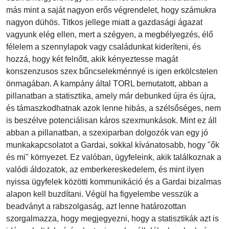
más mint a saját nagyon erős végrendelet, hogy számukra
nagyon dühös. Titkos jellege miatt a gazdasági ágazat
vagyunk elég ellen, mert a szégyen, a megbélyegzés, élő
félelem a szennylapok vagy családunkat kideríteni, és
hozzá, hogy két felnőtt, akik kényeztesse magát
konszenzusos szex bűncselekménnyé is igen erkölcstelen
önmagában. A kampány által TORL bemutatott, abban a
pillanatban a statisztika, amely már debunked újra és újra,
és támaszkodhatnak azok lenne hibás, a szélsőséges, nem
is beszélve potenciálisan káros szexmunkások. Mint ez áll
abban a pillanatban, a szexiparban dolgozók van egy jó
munkakapcsolatot a Gardai, sokkal kívánatosabb, hogy "ők
és mi" környezet. Ez valóban, ügyfeleink, akik találkoznak a
valódi áldozatok, az emberkereskedelem, és mint ilyen
nyissa ügyfelek közötti kommunikáció és a Gardai bizalmas
alapon kell buzdítani. Végül ha figyelembe vesszük a
beadványt a rabszolgaság, azt lenne határozottan
szorgalmazza, hogy megjegyezni, hogy a statisztikák azt is